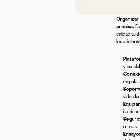
Organizar 
precisa.
 De
calidad audi
los asistent
Platafo
y escala
Conexió
respaldo 
Soporte
videolla
Equipa
iluminac
Seguri
únicos.
Ensayos