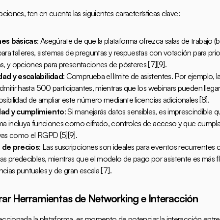
pciones, ten en cuenta las siguientes características clave:
es básicas
: Asegúrate de que la plataforma ofrezca salas de trabajo (b
ara talleres, sistemas de preguntas y respuestas con votación para prior
s, y opciones para presentaciones de pósteres 
[7]
[9]
.
ad y escalabilidad
: Comprueba el límite de asistentes. Por ejemplo, l
dmitir hasta 500 participantes, mientras que los webinars pueden llegar 
osibilidad de ampliar este número mediante licencias adicionales 
[8]
.
ad y cumplimiento
: Si manejarás datos sensibles, es imprescindible qu
ma incluya funciones como cifrado, controles de acceso y que cumpla
vas como el RGPD 
[5]
[9]
.
 de precios
: Las suscripciones son ideales para eventos recurrentes c
as predecibles, mientras que el modelo de pago por asistente es más fle
cias puntuales y de gran escala 
[7]
.
ar Herramientas de Networking e Interacción
eccionada la plataforma, es momento de potenciar la interacción entre 