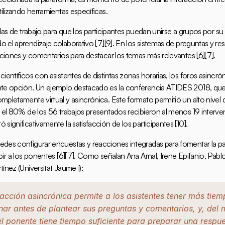
tilizando herramientas específicas.
alas de trabajo para que los participantes puedan unirse a grupos por su 
 el aprendizaje colaborativo 
[7]
[9]
. En los sistemas de preguntas y res
taciones y comentarios para destacar los temas más relevantes 
[6]
[7]
.
ientíficos con asistentes de distintas zonas horarias, los foros asincró
te opción. Un ejemplo destacado es la conferencia ATIDES 2018, que s
pletamente virtual y asincrónica. Este formato permitió un alto nivel d
: el 80% de los 56 trabajos presentados recibieron al menos 19 interven
significativamente la satisfacción de los participantes 
[10]
.
des configurar encuestas y reacciones integradas para fomentar la par
pir a los ponentes 
[6]
[7]
. Como señalan Ana Arnal, Irene Epifanio, Pablo
tínez (
Universitat Jaume I
):
eracción asincrónica permite a los asistentes tener más tiem
onar antes de plantear sus preguntas y comentarios, y, del 
l ponente tiene tiempo suficiente para preparar una respue