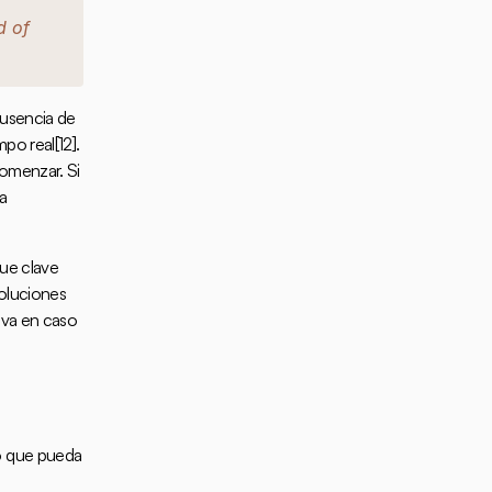
 of 
usencia de 
mpo real
[12]
. 
omenzar. Si 
a 
ue clave 
oluciones 
va en caso 
o que pueda 