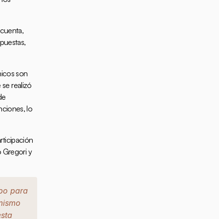
cuenta, 
puestas, 
nicos son 
e realizó 
e 
ciones, lo 
ticipación 
 Gregori y 
po para 
mismo 
sta 