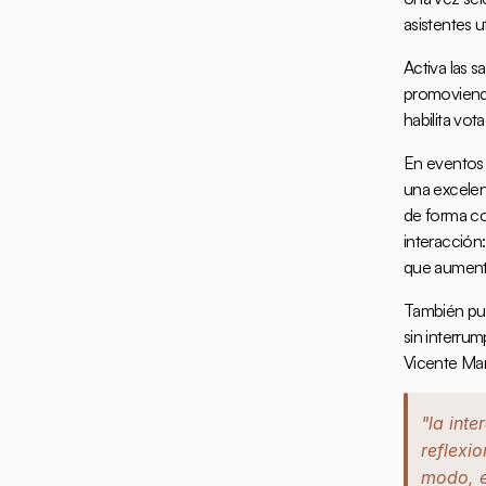
asistentes u
Activa las s
promoviendo
habilita vo
En eventos c
una excelen
de forma com
interacción
que aumentó 
También pue
sin interrum
Vicente Mar
"la int
reflexi
modo, e