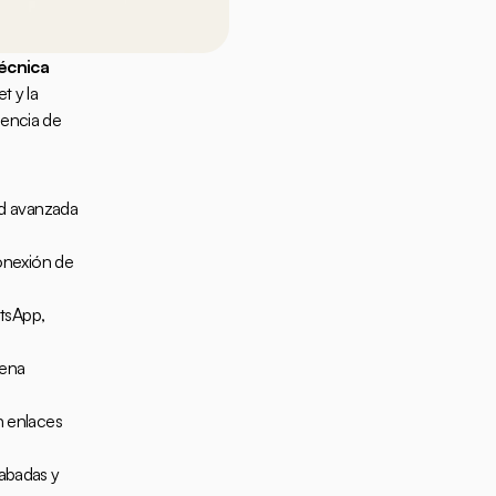
écnica 
 y la 
encia de 
d avanzada 
onexión de 
tsApp, 
ena 
 enlaces 
abadas y 