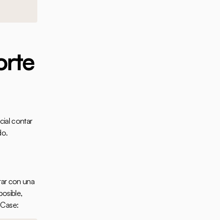
rte 
ial contar 
do.
ar con una 
osible, 
sCase
: