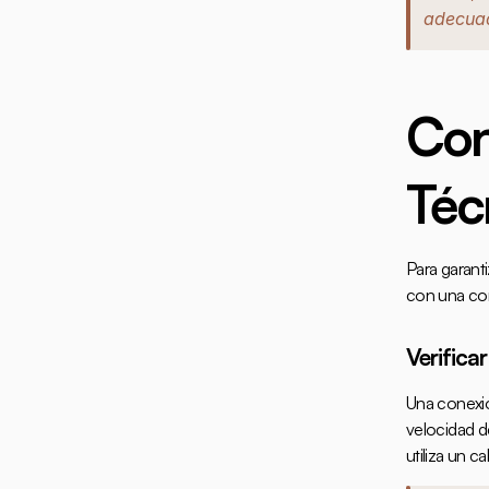
adecua
Con
Téc
Para garanti
con una con
Verificar
Una conexió
velocidad d
utiliza un 