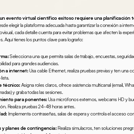
un evento virtual científico exitoso requiere una planificación t
sde elegir la plataforma adecuada hasta garantizar la conexión a internet
ovisual, cada detalle cuenta para evitar problemas que afecten la experi
es. Aquí tienes los puntos clave para lograrlo:
rma:
 Selecciona una que permita salas de trabajo, encuestas, segurida
bilidad para grandes audiencias.
n a internet:
 Usa cable Ethernet, realiza pruebas previas y ten una c
lista.
 técnico:
 Asigna roles claros, ofrece asistencia multicanal (email, Wha
madas) y graba todas las sesiones.
miento para ponentes:
 Usa micrófonos externos, webcams HD y bu
ión. Realiza pruebas 24-48 horas antes.
dad:
 Implementa contraseñas, salas de espera y controla el acceso con
 y planes de contingencia:
 Realiza simulacros, ten soluciones pregr