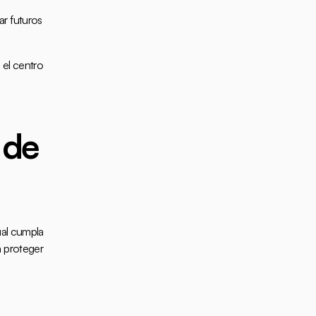
r futuros 
el centro 
de 
ual cumpla 
 proteger 