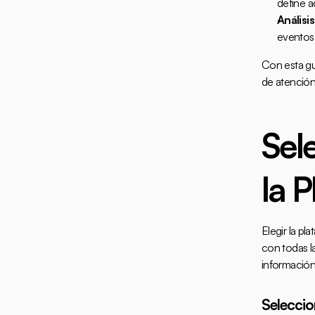
define a
Análisi
eventos
Con esta guí
de atención
Sel
la 
Elegir la pl
con todas l
información
Selecci