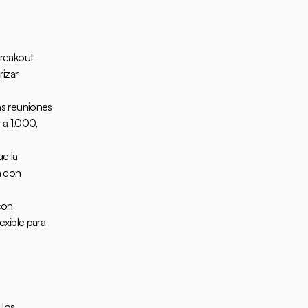
reakout 
izar 
as reuniones 
a 1.000, 
e la 
 con 
on 
xible para 
los 