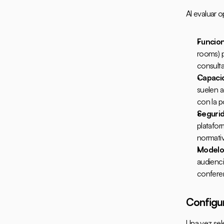
Al evaluar o
Funcion
rooms) p
consulta
Capacid
suelen a
con la p
Segurid
platafor
normati
Modelo
audienci
conferen
Configur
Una vez sel