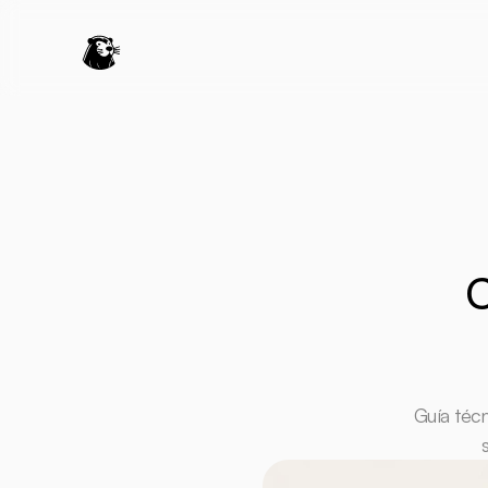
C
Guía técn