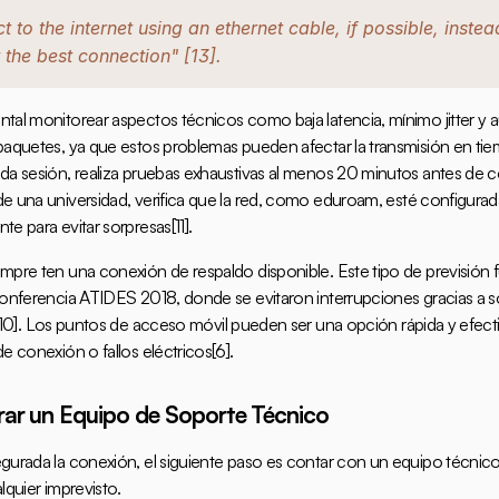
 to the internet using an ethernet cable, if possible, instead
 the best connection" 
[13]
.
tal monitorear aspectos técnicos como baja latencia, mínimo jitter y a
paquetes, ya que estos problemas pueden afectar la transmisión en tie
da sesión, realiza pruebas exhaustivas al menos 20 minutos antes de c
e una universidad, verifica que la red, como 
eduroam
, esté configurad
te para evitar sorpresas
[11]
.
mpre ten una conexión de respaldo disponible. Este tipo de previsión f
conferencia ATIDES 2018, donde se evitaron interrupciones gracias a s
10]
. Los puntos de acceso móvil pueden ser una opción rápida y efecti
de conexión o fallos eléctricos
[6]
.
rar un Equipo de Soporte Técnico
gurada la conexión, el siguiente paso es contar con un equipo técnic
lquier imprevisto.