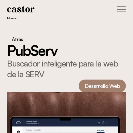
Home
About
Portfolio
Atrás
Blog
PubServ
Get In Touch
Buscador inteligente para la web 
de la SERV
Desarrollo Web