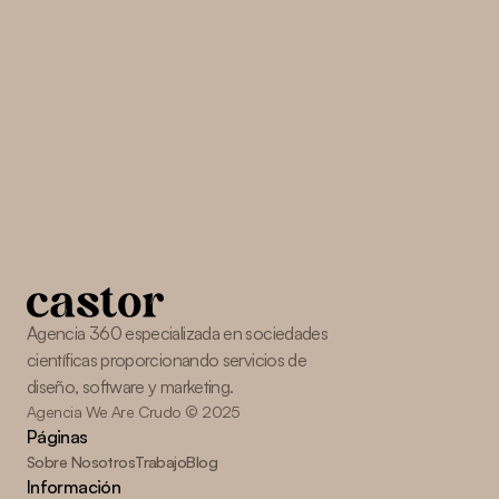
p
r
e
o
c
u
p
a
c
i
o
n
e
s
y
d
e
l
a
f
o
r
m
a
m
á
s
e
f
i
c
i
e
n
t
e
.
Contactar
Agencia 360 especializada en sociedades 
científicas proporcionando servicios de 
diseño, software y marketing.
Agencia We Are Crudo © 2025
Páginas
Sobre Nosotros
Trabajo
Blog
Información